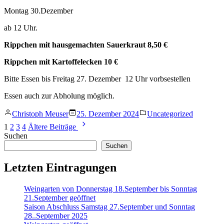
Montag 30.Dezember
ab 12 Uhr.
Rippchen mit hausgemachten Sauerkraut 8,50 €
Rippchen mit Kartoffelecken 10 €
Bitte Essen bis Freitag 27. Dezember 12 Uhr vorbsestellen
Essen auch zur Abholung möglich.
Veröffentlicht
Veröffentlicht
Christoph Meuser
25. Dezember 2024
Uncategorized
von
in
Seitennummerierung
1
2
3
4
Ältere Beiträge
der
Suchen
Suchen
Beiträge
Letzten Eintragungen
Weingarten von Donnerstag 18.September bis Sonntag
21.September geöffnet
Saison Abschluss Samstag 27.September und Sonntag
28..September 2025