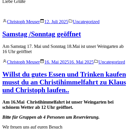
Liebe Grüße
Veröffentlicht
Veröffentlicht
Christoph Meuser
12. Juli 2025
Uncategorized
von
in
Samstag /Sonntag geöffnet
Am Samstag 17. Mai und Sonntag 18.Mai ist unser Weingarten ab
16 Uhr geöffnet
Veröffentlicht
Veröffentlicht
Christoph Meuser
16. Mai 2025
16. Mai 2025
Uncategorized
von
in
Willst du gutes Essen und Trinken kaufen
musst du an Christihimmelfahrt zu Klaus
und Christoph laufen..
Am 16.Mai Christihimmelfahrt ist unser Weingarten bei
schönem Wetter ab 12 Uhr geöffnet.
Bitte für Gruppen ab 4 Personen um Reservierung.
Wir freuen uns auf euren Besuch