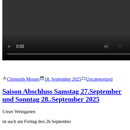
Veröffentlicht
Veröffentlicht
Christoph Meuser
18. September 2025
Uncategorized
von
in
Saison Abschluss Samstag 27.September
und Sonntag 28..September 2025
Unser Weingarten
ist auch am Freitag den 26.September