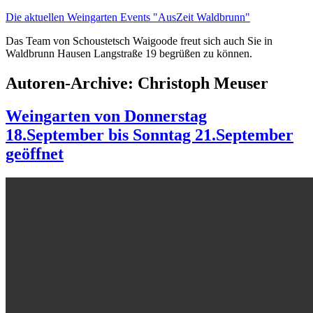
Zum
Die aktuellen Weingarten Events "AusZeit Waldbrunn"
Inhalt
Das Team von Schoustetsch Waigoode freut sich auch Sie in
springen
Waldbrunn Hausen Langstraße 19 begrüßen zu können.
Autoren-Archive:
Christoph Meuser
Weingarten von Donnerstag
18.September bis Sonntag 21.September
geöffnet