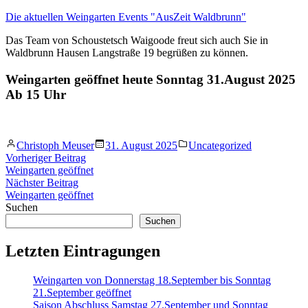
Zum
Die aktuellen Weingarten Events "AusZeit Waldbrunn"
Inhalt
Das Team von Schoustetsch Waigoode freut sich auch Sie in
springen
Waldbrunn Hausen Langstraße 19 begrüßen zu können.
Weingarten geöffnet heute Sonntag 31.August 2025
Ab 15 Uhr
Veröffentlicht
Veröffentlicht
Christoph Meuser
31. August 2025
Uncategorized
von
in
Beitragsnavigation
Vorheriger
Vorheriger Beitrag
Beitrag:
Weingarten geöffnet
Nächster
Nächster Beitrag
Beitrag:
Weingarten geöffnet
Suchen
Suchen
Letzten Eintragungen
Weingarten von Donnerstag 18.September bis Sonntag
21.September geöffnet
Saison Abschluss Samstag 27.September und Sonntag